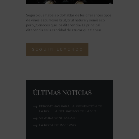
Seguro que habéis oído hablar de los diferentes tipos
de vinos espumosos brut, brut nature y semiseco,
pero ¿Conoces qué los diferencia? La principal
diferencia es la cantidad de azúcar que tienen.
SEGUIR LEYENDO
ÚLTIMAS NOTICIAS
FEROMONAS PARA LA PREVENCIÓN DE
LA POLILLA DEL RACIMO DE LA VID
VILASIRA WINE MARKET
LA PODA DE INVIERNO