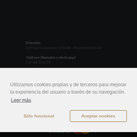
Dirección:
Calle García González 36 46340 - Requena (Valencia)
Teléfono (llamadas y whatsapp):
+34 662 33 43 97
Email:
info@bodegaslupanda.es
Utilizamos cookies propias y de terceros para mejorar
la experiencia del usuario a través de su navegación.
Leer más
Bodegas Lupanda 2026. Todos los derechos
Sólo funcional
Aceptar cookies
reservados.