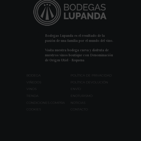
Bodegas Lupanda
Bodegas Lupanda es el resultado de la
pasión de una familia por el mundo del vino.
Visita nuestra bodega cueva y disfruta de
nuestros vinos boutique con Denominación
de Origen Utiel - Requena
BODEGA
POLÍTICA DE PRIVACIDAD
VIÑEDOS
POLÍTICA DEVOLUCIÓN
VINOS
ENVÍO
TIENDA
ENOTURISMO
CONDICIONES COMPRA
NOTICIAS
COOKIES
CONTACTO